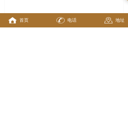
首页
电话
地址
在线询价
商品详情
纳税评估服务
主要包括：
一、
纳税评估
的对象及范围
二、纳税评估的时限要求
三、纳税评估依据的资料
四、纳税评估的内容
五、纳税评估的程序
六、纳税评估成果反映