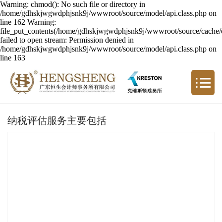
Warning: chmod(): No such file or directory in
/home/gdhskjwgwdphjsnk9j/wwwroot/source/model/api.class.php on
line 162 Warning:
file_put_contents(/home/gdhskjwgwdphjsnk9j/wwwroot/source/cache/er
failed to open stream: Permission denied in
/home/gdhskjwgwdphjsnk9j/wwwroot/source/model/api.class.php on
line 163
纳税评估服务主要包括